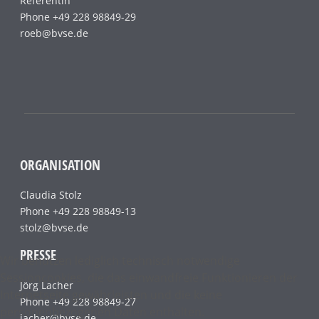
Referentin
Phone +49 228 98849-29
roeb@bvse.de
ORGANISATION
Claudia Stolz
Phone +49 228 98849-13
stolz@bvse.de
PRESSE
Wir benutzen lediglich technisch notwendige
Sessioncookies, die das einwandfreie Funktionieren der
Jörg Lacher
Internetseite gewährleisten und die keine
Phone +49 228 98849-27
personenbezogenen Daten enthalten.
lacher@bvse.de