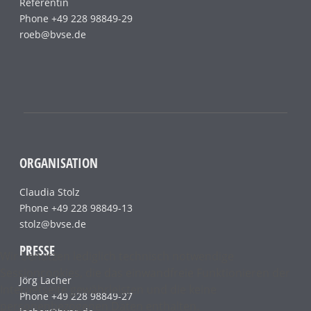
Referentin
Phone +49 228 98849-29
roeb@bvse.de
ORGANISATION
Claudia Stolz
Phone +49 228 98849-13
stolz@bvse.de
PRESSE
Wir benutzen lediglich technisch notwendige
Sessioncookies, die das einwandfreie Funktionieren der
Jörg Lacher
Internetseite gewährleisten und die keine
Phone +49 228 98849-27
personenbezogenen Daten enthalten.