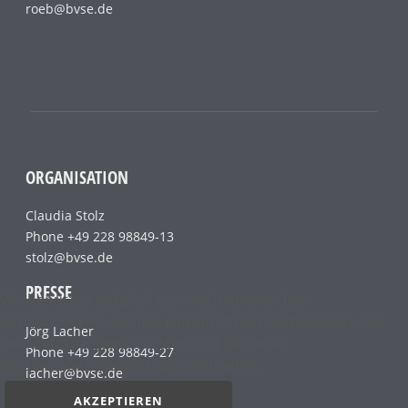
roeb@bvse.de
ORGANISATION
Claudia Stolz
Phone +49 228 98849-13
stolz@bvse.de
PRESSE
Wir benutzen lediglich technisch notwendige
Sessioncookies, die das einwandfreie Funktionieren der
Jörg Lacher
Internetseite gewährleisten und die keine
Phone +49 228 98849-27
personenbezogenen Daten enthalten.
lacher@bvse.de
AKZEPTIEREN